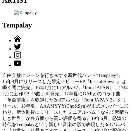
ARTIST
Tempalay
自由奔放にシーンを行き来する新世代バンド”Tempalay”。
15年9月にリリースした限定デビューEP『Instant Hawaii』は
瞬く間に完売。16年1月に1stアルバム『from JAPAN』、17年
2月に新作EP『5曲』を発売。17年夏にGAPとのコラボ曲
「革命前夜」を収録した2ndアルバム『from JAPAN 2』をリ
リース。18年夏、AAAMYYY(Cho&Syn)が正式メンバーに加
わり、新体制後にリリースしたミニアルバム「なんて素晴ら
しき世界」が各方面から高い評価を得る。19年6月、怒涛の
時代をTempalayという新しい音楽の形で表現した3rdアルバ
ム『21世紀より愛をこめて』をリリース。20年2月に配信シ