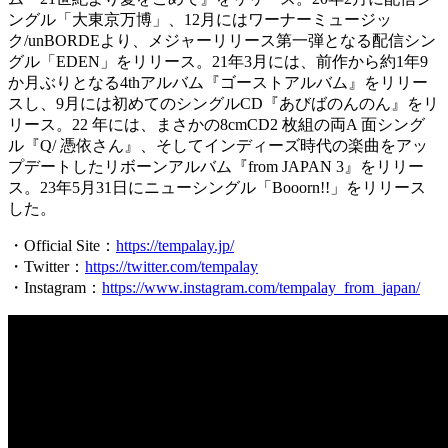
ングル「大東京万博」、12月にはワーナーミュージッ
ク/unBORDEより、メジャーリリース第一弾となる配信シン
グル「EDEN」をリリース。21年3月には、前作から約1年9
か月ぶりとなる4thアルバム『ゴーストアルバム』をリリー
スし、9月には初めてのシングルCD『あびばのんのん』をリ
リース。22 年には、まさかの8cmCD2 枚組の両A 面シング
ル『Q/ 憑依さん』、そしてインディーズ時代の楽曲をアッ
プデートしたリボーンアルバム『from JAPAN 3』をリリー
ス。23年5月31日にニューシングル「Booorn!!」をリリース
した。
・Official Site：
https://tempalay.jp/
・Twitter：
https://twitter.com/tempalay
・Instagram：
https://www.instagram.com/tempalay_from_japan/